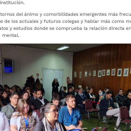
nstitución.
astornos del ánimo y comorbilidades emergentes más frecu
nte de los actuales y futuros colegas y hablar más como 
datos y estudios donde se comprueba la relación directa e
d mental.