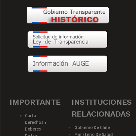
IMPORTANTE
INSTITUCIONES
RELACIONADAS
Carta
Derechos Y
Gobierno De Chile
Deberes
Ministerio De Salud
De Los