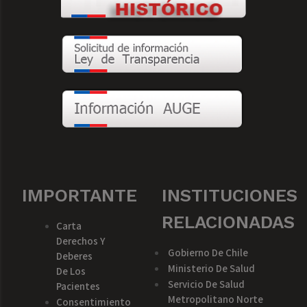
IMPORTANTE
INSTITUCIONES
RELACIONADAS
Carta
Derechos Y
Gobierno De Chile
Deberes
Ministerio De Salud
De Los
Servicio De Salud
Pacientes
Metropolitano Norte
Consentimiento