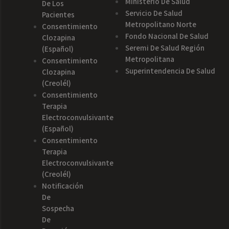
Ministerio De Salud
De Los
Servicio De Salud
Pacientes
Metropolitano Norte
Consentimiento
Fondo Nacional De Salud
Clozapina
Seremi De Salud Región
(español)
Metropolitana
Consentimiento
Superintendencia De Salud
Clozapina
(creolél)
Consentimiento
Terapia
Electroconvulsivante
(español)
Consentimiento
Terapia
Electroconvulsivante
(creolél)
Notificación
De
Sospecha
De