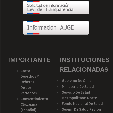
IMPORTANTE
INSTITUCIONES
RELACIONADAS
Carta
Derechos Y
Gobierno De Chile
Deberes
Ministerio De Salud
De Los
Servicio De Salud
Pacientes
Metropolitano Norte
Consentimiento
Fondo Nacional De Salud
Clozapina
Seremi De Salud Región
(español)