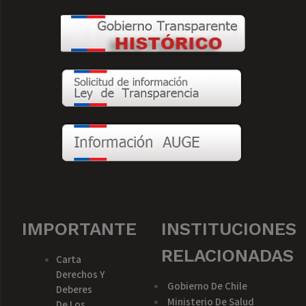
IMPORTANTE
INSTITUCIONES
RELACIONADAS
Carta
Derechos Y
Gobierno De Chile
Deberes
Ministerio De Salud
De Los