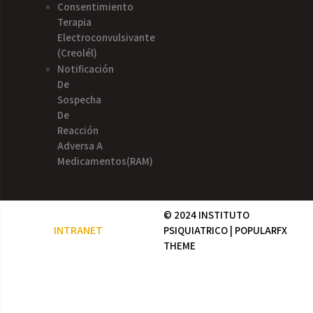
Consentimiento
Terapia
Electroconvulsivante
(creolél)
Notificación
De
Sospecha
De
Reacción
Adversa A
Medicamentos(RAM)
© 2024 INSTITUTO
INTRANET
PSIQUIATRICO |
POPULARFX
THEME