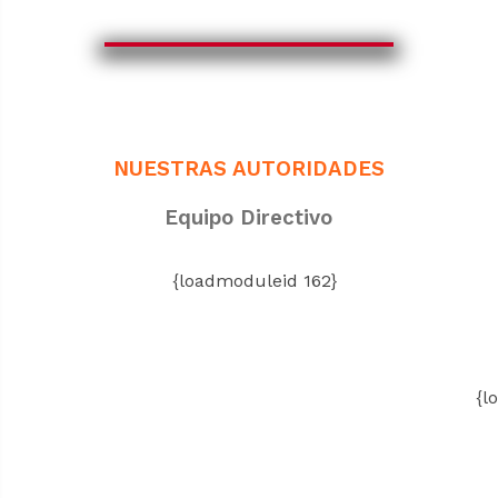
NUESTRAS AUTORIDADES
Equipo Directivo
{loadmoduleid 162}
{lo