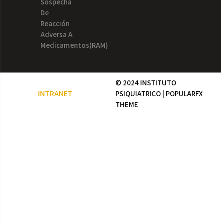
Sospecha
De
Reacción
Adversa A
Medicamentos(RAM)
© 2024 INSTITUTO
INTRANET
PSIQUIATRICO |
POPULARFX
THEME