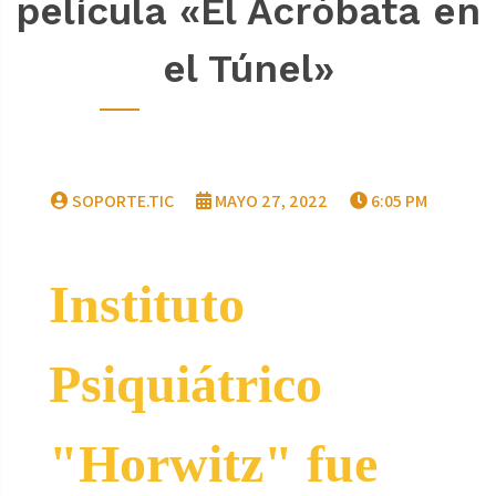
película «El Acróbata en
el Túnel»
SOPORTE.TIC
MAYO 27, 2022
6:05 PM
Instituto
Psiquiátrico
"Horwitz" fue