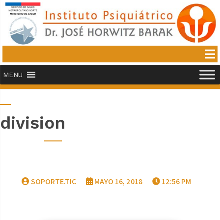
MENU
division
SOPORTE.TIC
MAYO 16, 2018
12:56 PM