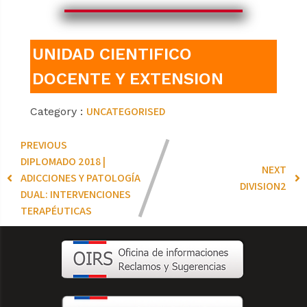
UNIDAD CIENTIFICO
DOCENTE Y EXTENSION
UNCATEGORISED
Category :
PREVIOUS
DIPLOMADO 2018 |
NEXT
ADICCIONES Y PATOLOGÍA
DIVISION2
DUAL: INTERVENCIONES
TERAPÉUTICAS