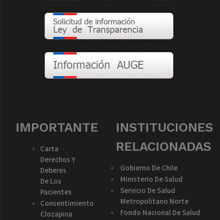
IMPORTANTE
INSTITUCIONES
RELACIONADAS
Carta
Derechos Y
Gobierno De Chile
Deberes
Ministerio De Salud
De Los
Servicio De Salud
Pacientes
Metropolitano Norte
Consentimiento
Fondo Nacional De Salud
Clozapina