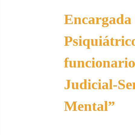
Encarga
Psiquiátr
funcionari
Judicial-S
Mental”