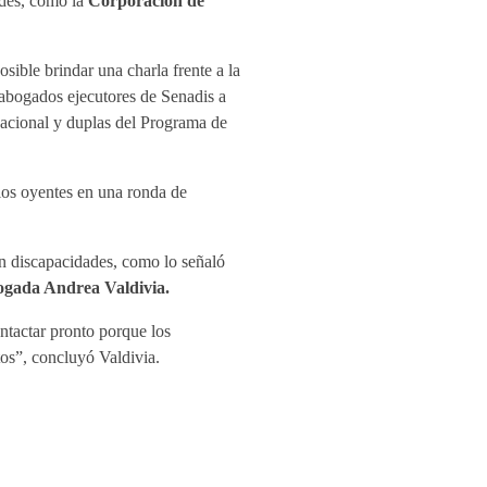
ades, como la
Corporación de
ible brindar una charla frente a la
 abogados ejecutores de Senadis a
nacional y duplas del Programa de
 los oyentes en una ronda de
on discapacidades, como lo señaló
ogada Andrea Valdivia.
tactar pronto porque los
os”, concluyó Valdivia.