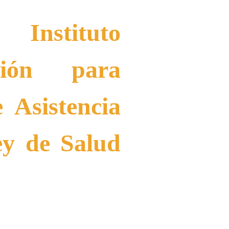
nstituto
ición para
 Asistencia
ey de Salud