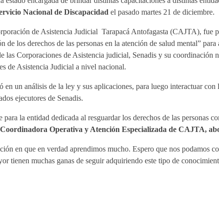
a estado encargada de brindar distintas capacitaciones a distintas entid
ervicio Nacional de Discapacidad
el pasado martes 21 de diciembre.
rporación de Asistencia Judicial Tarapacá Antofagasta (CAJTA), fue pos
n de los derechos de las personas en la atención de salud mental” para
de las Corporaciones de Asistencia judicial, Senadis y su coordinación 
 de Asistencia Judicial a nivel nacional.
ó en un análisis de la ley y sus aplicaciones, para luego interactuar con
ados ejecutores de Senadis.
te para la entidad dedicada al resguardar los derechos de las personas c
Coordinadora Operativa y Atención Especializada de CAJTA, ab
ición en que en verdad aprendimos mucho. Espero que nos podamos con
yor tienen muchas ganas de seguir adquiriendo este tipo de conocimient