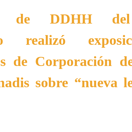
da de DDHH del I
ico realizó expos
os de Corporación de
enadis sobre “nueva l