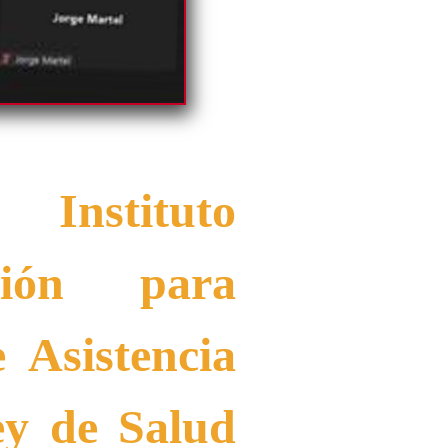
nstituto
ición para
 Asistencia
ey de Salud