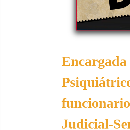
Encarga
Psiquiátr
funcionari
Judicial-S