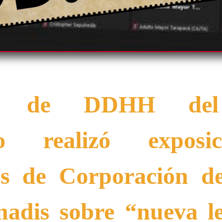
da de DDHH del I
ico realizó expos
os de Corporación de
enadis sobre “nueva l