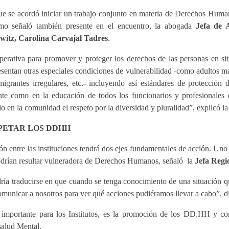
que se acordó iniciar un trabajo conjunto en materia de Derechos Hum
mo señaló también presente en el encuentro, la abogada
Jefa de A
orwitz, Carolina Carvajal Tadres
.
erativa para promover y proteger los derechos de las personas en sit
sentan otras especiales condiciones de vulnerabilidad -como adultos may
migrantes irregulares, etc.- incluyendo así estándares de protección
nte como en la educación de todos los funcionarios y profesionales d
do en la comunidad el respeto por la diversidad y pluralidad”, explicó l
PETAR LOS DDHH
n entre las instituciones tendrá dos ejes fundamentales de acción. Uno d
odrían resultar vulneradora de Derechos Humanos, señaló la
Jefa Regi
dría traducirse en que cuando se tenga conocimiento de una situación 
nicar a nosotros para ver qué acciones pudiéramos llevar a cabo”, di
 importante para los Institutos, es la promoción de los DD.HH y c
salud Mental.