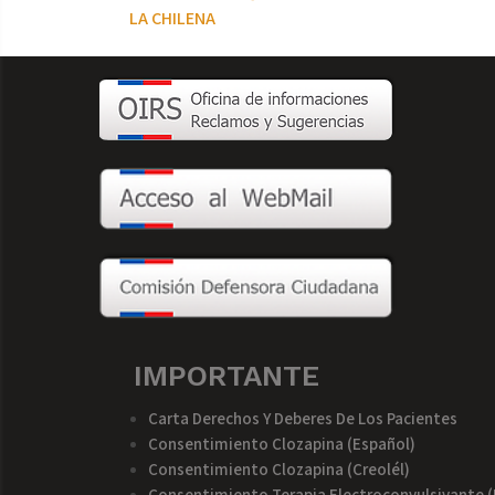
LA CHILENA
IMPORTANTE
Carta Derechos Y Deberes De Los Pacientes
Consentimiento Clozapina (español)
Consentimiento Clozapina (creolél)
Consentimiento Terapia Electroconvulsivante (