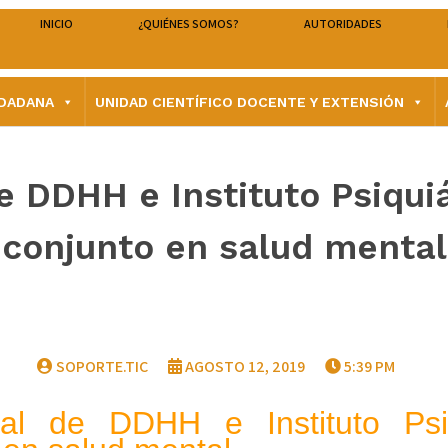
INICIO
¿QUIÉNES SOMOS?
AUTORIDADES
UDADANA
UNIDAD CIENTÍFICO DOCENTE Y EXTENSIÓN
e DDHH e Instituto Psiquiá
conjunto en salud mental
SOPORTE.TIC
AGOSTO 12, 2019
5:39 PM
nal de DDHH e Instituto Psiq