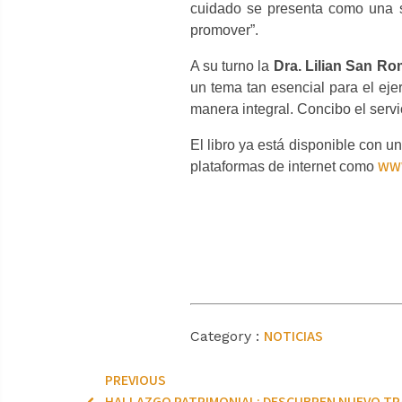
cuidado se presenta como una s
promover”.
A su turno la
Dra. Lilian San R
un tema tan esencial para el ejer
manera integral. Concibo el servi
El libro ya está disponible con u
WWW
plataformas de internet como
NOTICIAS
Category :
PREVIOUS
HALLAZGO PATRIMONIAL: DESCUBREN NUEVO TR