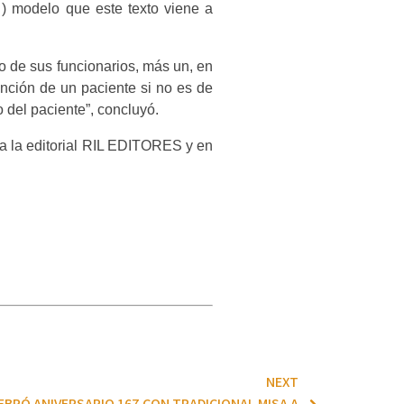
) modelo que este texto viene a
uno de sus funcionarios, más un, en
tención de un paciente si no es de
 del paciente”, concluyó.
s a la editorial RIL EDITORES y en
NEXT
EBRÓ ANIVERSARIO 167 CON TRADICIONAL MISA A