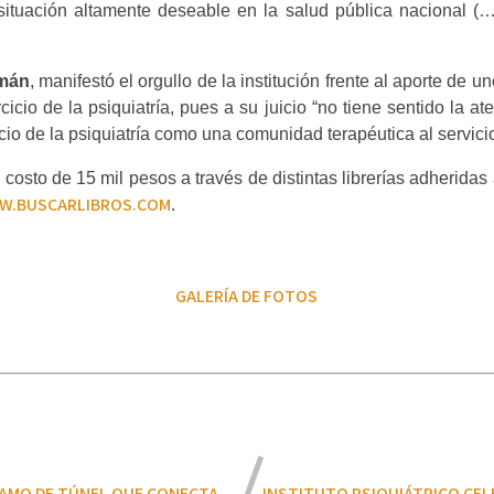
ituación altamente deseable en la salud pública nacional (…
omán
, manifestó el orgullo de la institución frente al aporte de 
cicio de la psiquiatría, pues a su juicio “no tiene sentido la a
cio de la psiquiatría como una comunidad terapéutica al servicio
n costo de 15 mil pesos a través de distintas librerías adherida
.BUSCARLIBROS.COM
.
GALERÍA DE FOTOS
AMO DE TÚNEL QUE CONECTA
INSTITUTO PSIQUIÁTRICO CEL