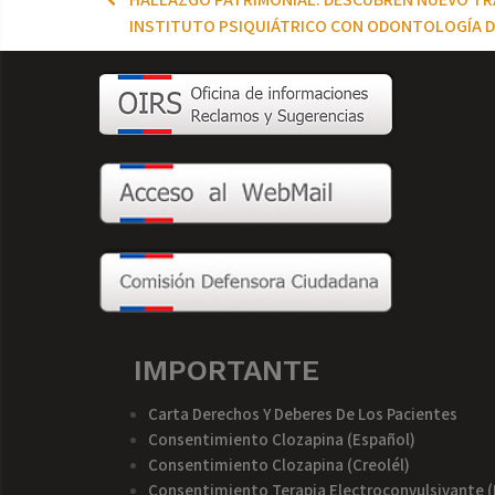
INSTITUTO PSIQUIÁTRICO CON ODONTOLOGÍA DE
IMPORTANTE
Carta Derechos Y Deberes De Los Pacientes
Consentimiento Clozapina (español)
Consentimiento Clozapina (creolél)
Consentimiento Terapia Electroconvulsivante (