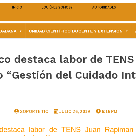
INICIO
¿QUIÉNES SOMOS?
AUTORIDADES
UDADANA
UNIDAD CIENTÍFICO DOCENTE Y EXTENSIÓN
rico destaca labor de TEN
o “Gestión del Cuidado In
SOPORTE.TIC
JULIO 26, 2019
6:16 PM
co destaca labor de TENS Juan Rapiman