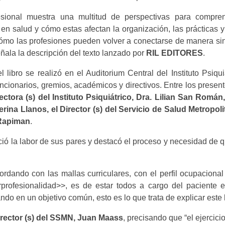
esional muestra una multitud de perspectivas para compre
o en salud y cómo estas afectan la organización, las prácticas y
mo las profesiones pueden volver a conectarse de manera siné
ñala la descripción del texto lanzado por
RIL EDITORES
.
libro se realizó en el Auditorium Central del Instituto Psiqui
ncionarios, gremios, académicos y directivos. Entre los present
ctora (s) del Instituto Psiquiátrico, Dra. Lilian San Román,
erina Llanos, el Director (s) del Servicio de Salud Metropol
 Rapiman
.
ió la labor de sus pares y destacó el proceso y necesidad de 
rdando con las mallas curriculares, con el perfil ocupaciona
rprofesionalidad>>, es de estar todos a cargo del paciente 
o en un objetivo común, esto es lo que trata de explicar este l
rector (s) del SSMN, Juan Maass
, precisando que “el
ejercicio