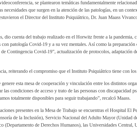
 videoconferencia, se plantearon temáticas fundamentalmente relacionadas
las necesidades que surgen en la atención de las patologías, en un cont
estuvieron el Director del Instituto Psiquiátrico, Dr. Juan Maass Vivanco
s, dio cuenta del trabajo realizado en el Horwitz frente a la pandemia,
s con patología Covid-19 y a su vez mentales. Así como la preparación 
 de Contingencia Covid-19”, actualización de protocolos, adaptación de 
ncia, reiterando el compromiso que el Instituto Psiquiátrico tiene con 
genere esta mesa de cooperación y vinculación entre los distintos orga
 las condiciones de acceso y trato de las personas con discapacidad psic
tamos totalmente disponibles para seguir trabajando”, recalcó Maass.
zaciones presentes en la Mesa de Trabajo se encuentras el Hospital El Pe
soría de la Inclusión), Servicio Nacional del Adulto Mayor (Unidad
co (Departamento de Derechos Humanos), las Universidades Central, U.