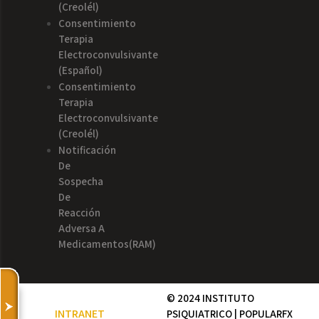
(creolél)
Consentimiento
Terapia
Electroconvulsivante
(español)
Consentimiento
Terapia
Electroconvulsivante
(creolél)
Notificación
De
Sospecha
De
Reacción
Adversa A
Medicamentos(RAM)
© 2024 INSTITUTO
INTRANET
PSIQUIATRICO |
POPULARFX