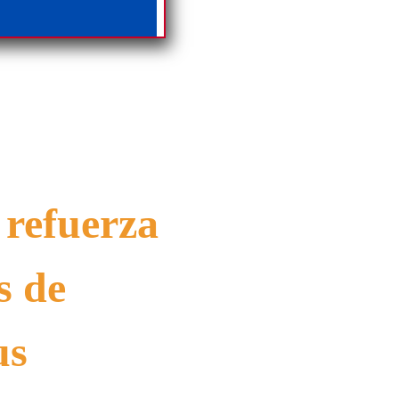
 refuerza
s de
us