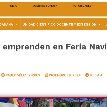
INICIO
¿QUIÉNES SOMOS?
AUTORIDADES
UDADANA
UNIDAD CIENTÍFICO DOCENTE Y EXTENSIÓN
z emprenden en Feria Nav
PABLO VÉLIZ TORRES
DICIEMBRE 20, 2024
9:50 AM