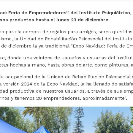
ad: Feria de Emprendedores” del Instituto Psiquiátrico
sos productos hasta el lunes 23 de diciembre.
mpo para la compra de regalos para amigos, seres queridos
smo, la Unidad de Rehabilitación Psicosocial del Instituto
 de diciembre la ya tradicional “Expo Navidad: Feria de E
libre, donde una veintena de usuarios y usuarias del Instit
tas hechas a mano, hasta obras de arte, como pinturas, ar
a ocupacional de la Unidad de Rehabilitación Psicosocial d
ta versión 2024 de la Expo Navidad, la ha llenado de satisf
dad productiva de nuestros usuarios, a través de sus emp
irnos y tenemos 20 emprendedores, aproximadamente”.