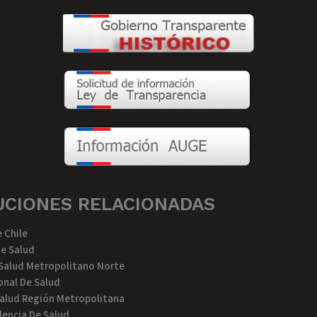
UCIONES RELACIONADAS
 Chile
De Salud
 Salud Metropolitano Norte
nal De Salud
alud Región Metropolitana
encia De Salud