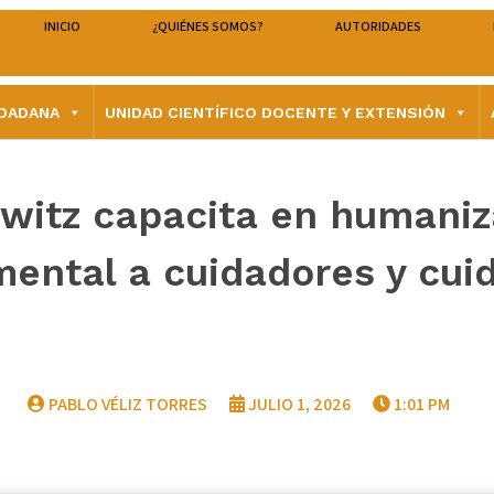
INICIO
¿QUIÉNES SOMOS?
AUTORIDADES
UDADANA
UNIDAD CIENTÍFICO DOCENTE Y EXTENSIÓN
orwitz capacita en humaniz
mental a cuidadores y cui
PABLO VÉLIZ TORRES
JULIO 1, 2026
1:01 PM