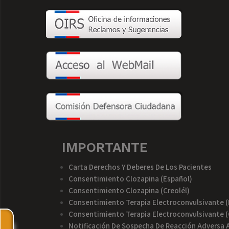
IMPORTANTE
Carta Derechos Y Deberes De Los Pacientes
Consentimiento Clozapina (español)
Consentimiento Clozapina (creolél)
Consentimiento Terapia Electroconvulsivante (
Consentimiento Terapia Electroconvulsivante (
Notificación De Sospecha De Reacción Advers