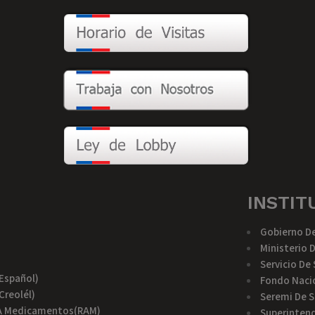
INSTIT
Gobierno De
Ministerio 
Servicio De
español)
Fondo Nacio
creolél)
Seremi De S
a A Medicamentos(RAM)
Superintend