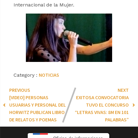
Internacional de la Mujer.
NOTICIAS
Category :
PREVIOUS
NEXT
[VIDEO] PERSONAS
EXITOSA CONVOCATORIA
USUARIAS Y PERSONAL DEL
TUVO EL CONCURSO
HORWITZ PUBLICAN LIBRO
“LETRAS VIVAS: 8M EN 101
DE RELATOS Y POEMAS
PALABRAS”