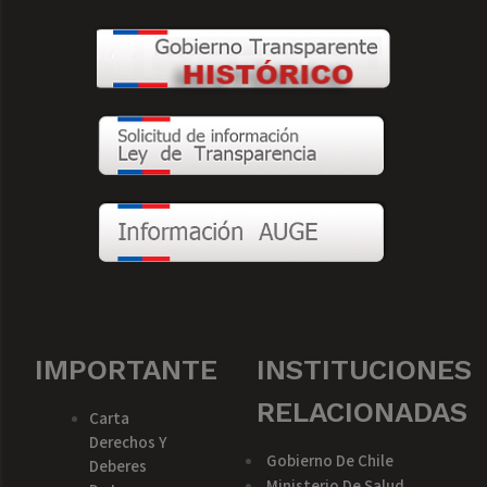
IMPORTANTE
INSTITUCIONES
RELACIONADAS
Carta
Derechos Y
Gobierno De Chile
Deberes
Ministerio De Salud