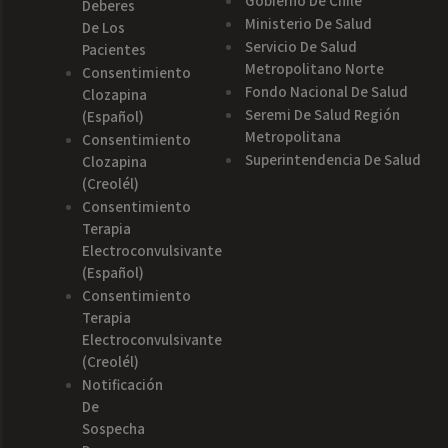
Gobierno De Chile
Deberes
Ministerio De Salud
De Los
Servicio De Salud
Pacientes
Metropolitano Norte
Consentimiento
Fondo Nacional De Salud
Clozapina
Seremi De Salud Región
(español)
Metropolitana
Consentimiento
Superintendencia De Salud
Clozapina
(creolél)
Consentimiento
Terapia
Electroconvulsivante
(español)
Consentimiento
Terapia
Electroconvulsivante
(creolél)
Notificación
De
Sospecha