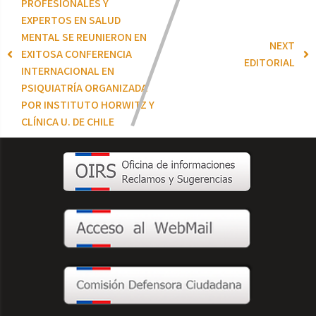
PROFESIONALES Y
EXPERTOS EN SALUD
MENTAL SE REUNIERON EN
NEXT
EXITOSA CONFERENCIA
EDITORIAL
INTERNACIONAL EN
PSIQUIATRÍA ORGANIZADA
POR INSTITUTO HORWITZ Y
CLÍNICA U. DE CHILE