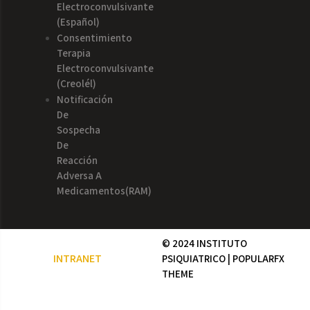
Electroconvulsivante
(español)
Consentimiento
Terapia
Electroconvulsivante
(creolél)
Notificación
De
Sospecha
De
Reacción
Adversa A
Medicamentos(RAM)
© 2024 INSTITUTO
INTRANET
PSIQUIATRICO |
POPULARFX
THEME