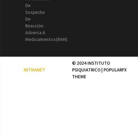
De
Sospecha
De
Reacción
Adversa A
Medicamentos(RAM)
© 2024 INSTITUTO
INTRANET
PSIQUIATRICO |
POPULARFX
THEME