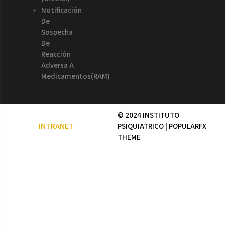
Notificación
De
Sospecha
De
Reacción
Adversa A
Medicamentos(RAM)
© 2024 INSTITUTO
INTRANET
PSIQUIATRICO |
POPULARFX
THEME