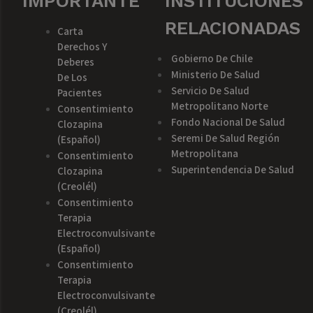
IMPORTANTE
INSTITUCIONES
RELACIONADAS
Carta
Derechos Y
Gobierno De Chile
Deberes
Ministerio De Salud
De Los
Servicio De Salud
Pacientes
Metropolitano Norte
Consentimiento
Fondo Nacional De Salud
Clozapina
Seremi De Salud Región
(español)
Metropolitana
Consentimiento
Superintendencia De Salud
Clozapina
(creolél)
Consentimiento
Terapia
Electroconvulsivante
(español)
Consentimiento
Terapia
Electroconvulsivante
(creolél)