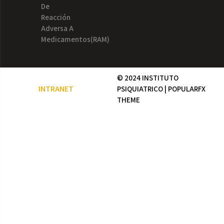
De
Reacción
Adversa A
Medicamentos(RAM)
© 2024 INSTITUTO
INTRANET
PSIQUIATRICO |
POPULARFX
THEME