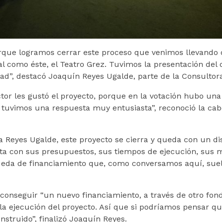
orque logramos cerrar este proceso que venimos llevando
l como éste, el Teatro Grez. Tuvimos la presentación del d
d”, destacó Joaquín Reyes Ugalde, parte de la Consultora
ector les gustó el proyecto, porque en la votación hubo u
tuvimos una respuesta muy entusiasta”, reconoció la cab
a Reyes Ugalde, este proyecto se cierra y queda con un dis
 con sus presupuestos, sus tiempos de ejecución, sus ma
ueda de financiamiento que, como conversamos aquí, sue
 conseguir “un nuevo financiamiento, a través de otro fon
a ejecución del proyecto. Así que si podríamos pensar que
struido”, finalizó Joaquín Reyes.