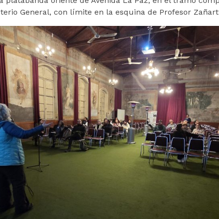
la platabanda oriente de Avenida La Paz, en el tramo compr
terio General, con límite en la esquina de Profesor Zañart