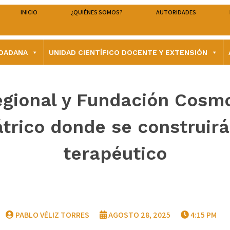
INICIO
¿QUIÉNES SOMOS?
AUTORIDADES
UDADANA
UNIDAD CIENTÍFICO DOCENTE Y EXTENSIÓN
gional y Fundación Cosmo
átrico donde se construir
terapéutico
PABLO VÉLIZ TORRES
AGOSTO 28, 2025
4:15 PM