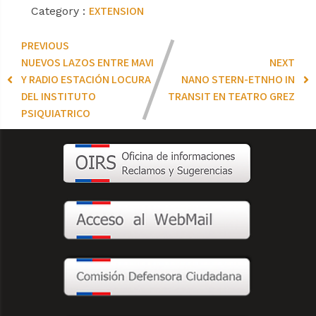
EXTENSION
Category :
PREVIOUS
NUEVOS LAZOS ENTRE MAVI
NEXT
Y RADIO ESTACIÓN LOCURA
NANO STERN-ETNHO IN
DEL INSTITUTO
TRANSIT EN TEATRO GREZ
PSIQUIATRICO