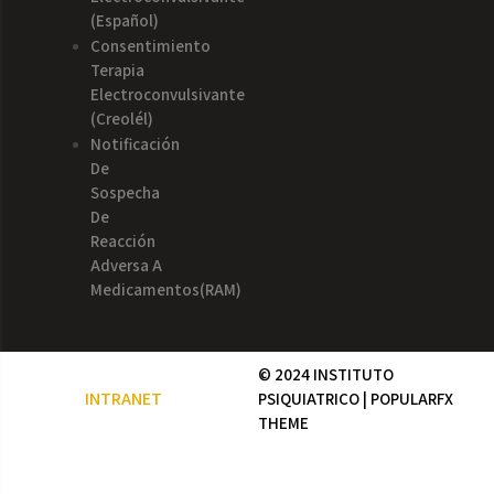
(español)
Consentimiento
Terapia
Electroconvulsivante
(creolél)
Notificación
De
Sospecha
De
Reacción
Adversa A
Medicamentos(RAM)
© 2024 INSTITUTO
INTRANET
PSIQUIATRICO |
POPULARFX
THEME