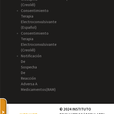
(creolél)
Consentimiento
Terapia
Electroconvulsivante
(español)
Consentimiento
Terapia
Electroconvulsivante
(creolél)
Notificación
De
Sospecha
De
Reacción
Adversa A
Medicamentos(RAM)
© 2024 INSTITUTO