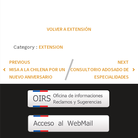
VOLVER A EXTENSIÓN
EXTENSION
Category :
PREVIOUS
NEXT
MISA A LA CHILENA POR UN
CONSULTORIO ADOSADO DE
NUEVO ANIVERSARIO
ESPECIALIDADES