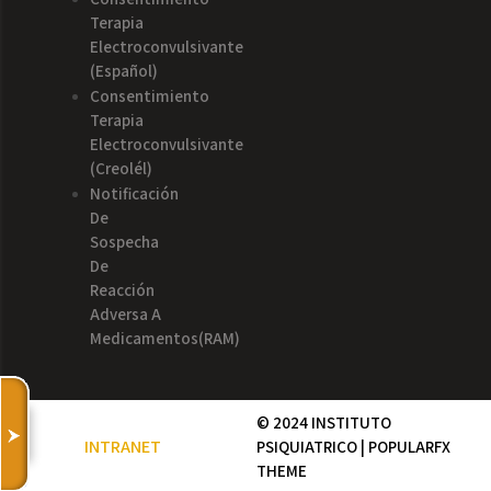
Terapia
Electroconvulsivante
(español)
Consentimiento
Terapia
Electroconvulsivante
(creolél)
Notificación
De
Sospecha
De
Reacción
Adversa A
Medicamentos(RAM)
© 2024 INSTITUTO
INTRANET
PSIQUIATRICO |
POPULARFX
THEME