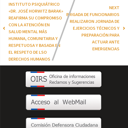
INSTITUTO PSIQUIÁTRICO
NEXT
«DR. JOSÉ HORWITZ BARAK»
BRIGADA DE FUNCIONARIOS
REAFIRMA SU COMPROMISO
REALIZARON JORNADA DE
CON LA ATENCIÓN EN
EJERCICIOS TÉCNICOS Y
SALUD MENTAL MÁS
PREPARACIÓN PARA
HUMANA, COMUNITARIA Y
ACTUAR ANTE
RESPETUOSA Y BASADA EN
EMERGENCIAS
EL RESPETO DE LSO
DERECHOS HUMANOS