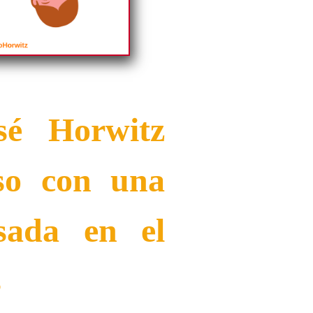
osé Horwitz
so con una
sada en el
s