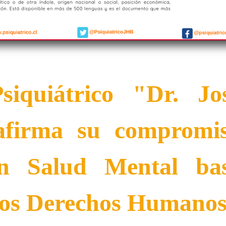
Psiquiátrico "Dr. J
afirma su compromi
en Salud Mental ba
 los Derechos Humano