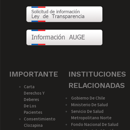
IMPORTANTE
INSTITUCIONES
RELACIONADAS
Carta
Derechos Y
Gobierno De Chile
Deberes
Ministerio De Salud
De Los
Servicio De Salud
Pacientes
Metropolitano Norte
Consentimiento
Fondo Nacional De Salud
Clozapina