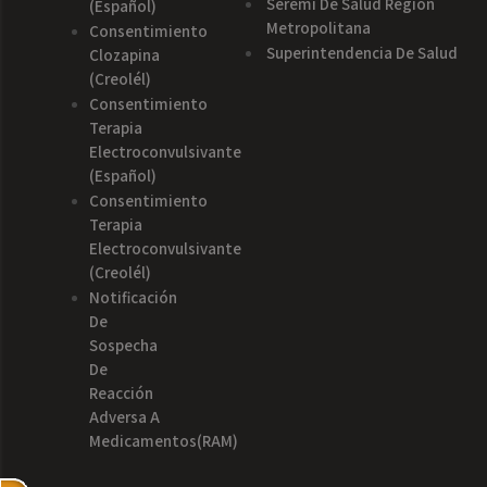
Seremi De Salud Región
(español)
Metropolitana
Consentimiento
Superintendencia De Salud
Clozapina
(creolél)
Consentimiento
Terapia
Electroconvulsivante
(español)
Consentimiento
Terapia
Electroconvulsivante
(creolél)
Notificación
De
Sospecha
De
Reacción
Adversa A
Medicamentos(RAM)