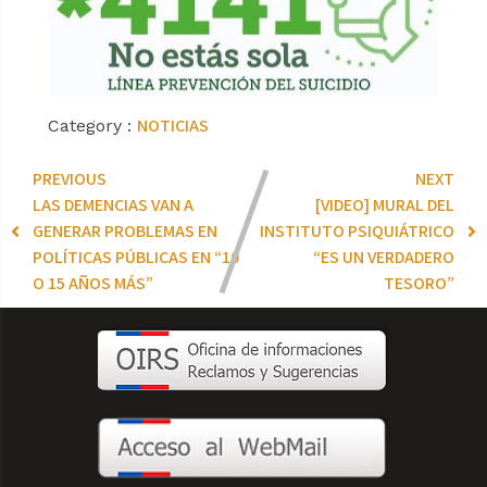
NOTICIAS
Category :
PREVIOUS
NEXT
LAS DEMENCIAS VAN A
[VIDEO] MURAL DEL
GENERAR PROBLEMAS EN
INSTITUTO PSIQUIÁTRICO
POLÍTICAS PÚBLICAS EN “10
“ES UN VERDADERO
O 15 AÑOS MÁS”
TESORO”