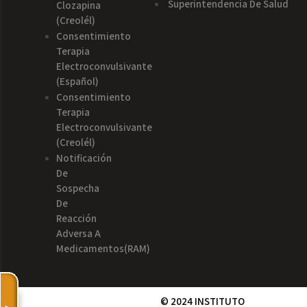
Superintendencia De Salud
Clozapina
(creolél)
Consentimiento
Terapia
Electroconvulsivante
(español)
Consentimiento
Terapia
Electroconvulsivante
(creolél)
Notificación
De
Sospecha
De
Reacción
Adversa A
Medicamentos(RAM)
© 2024 INSTITUTO