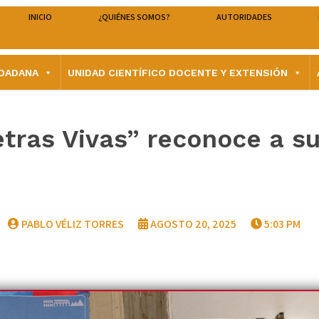
INICIO
¿QUIÉNES SOMOS?
AUTORIDADES
UDADANA
UNIDAD CIENTÍFICO DOCENTE Y EXTENSIÓN
etras Vivas” reconoce a s
PABLO VÉLIZ TORRES
AGOSTO 20, 2025
5:03 PM