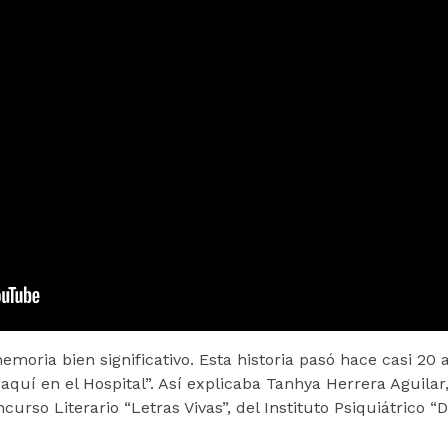
emoria bien significativo. Esta historia pasó hace casi 20
quí en el Hospital”. Así explicaba Tanhya Herrera Aguilar
urso Literario “Letras Vivas”, del Instituto Psiquiátrico “