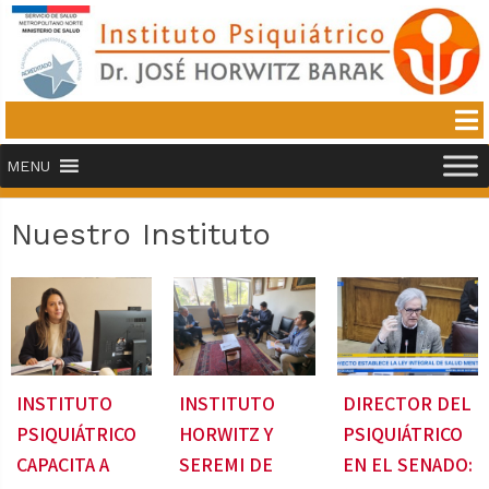
MENU
Nuestro Instituto
INSTITUTO
INSTITUTO
DIRECTOR DEL
PSIQUIÁTRICO
HORWITZ Y
PSIQUIÁTRICO
CAPACITA A
SEREMI DE
EN EL SENADO: