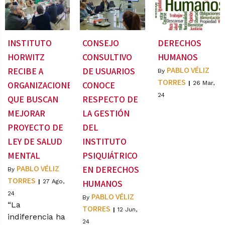
INSTITUTO
CONSEJO
DERECHOS
HORWITZ
CONSULTIVO
HUMANOS
PABLO VÉLIZ
RECIBE A
DE USUARIOS
By
TORRES
ORGANIZACIONES
CONOCE
|
26
Mar,
24
QUE BUSCAN
RESPECTO DE
MEJORAR
LA GESTIÓN
PROYECTO DE
DEL
LEY DE SALUD
INSTITUTO
MENTAL
PSIQUIÁTRICO
PABLO VÉLIZ
EN DERECHOS
By
TORRES
|
27
Ago,
HUMANOS
24
PABLO VÉLIZ
By
“La
TORRES
|
12
Jun,
indiferencia ha
24