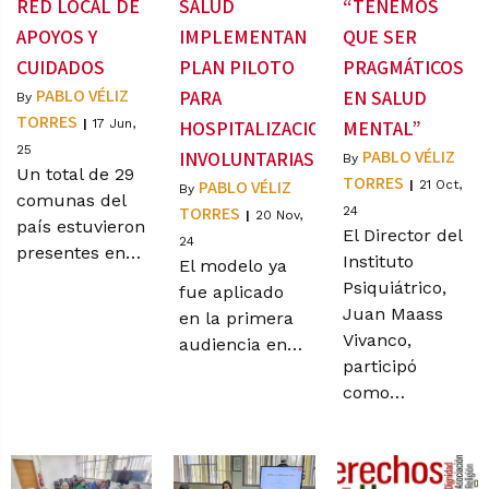
RED LOCAL DE
SALUD
“TENEMOS
APOYOS Y
IMPLEMENTAN
QUE SER
CUIDADOS
PLAN PILOTO
PRAGMÁTICOS
PABLO VÉLIZ
PARA
EN SALUD
By
TORRES
|
17
Jun,
HOSPITALIZACIONES
MENTAL”
25
PABLO VÉLIZ
INVOLUNTARIAS
By
Un total de 29
TORRES
PABLO VÉLIZ
|
21
Oct,
By
comunas del
TORRES
24
|
20
Nov,
país estuvieron
El Director del
24
presentes en…
Instituto
El modelo ya
Psiquiátrico,
fue aplicado
Juan Maass
en la primera
Vivanco,
audiencia en…
participó
como…