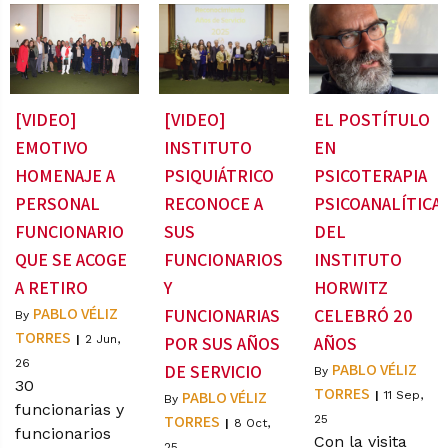
[VIDEO]
[VIDEO]
EL POSTÍTULO
EMOTIVO
INSTITUTO
EN
HOMENAJE A
PSIQUIÁTRICO
PSICOTERAPIA
PERSONAL
RECONOCE A
PSICOANALÍTICA
FUNCIONARIO
SUS
DEL
QUE SE ACOGE
FUNCIONARIOS
INSTITUTO
A RETIRO
Y
HORWITZ
PABLO VÉLIZ
FUNCIONARIAS
CELEBRÓ 20
By
TORRES
|
2
Jun,
POR SUS AÑOS
AÑOS
26
PABLO VÉLIZ
DE SERVICIO
By
30
TORRES
PABLO VÉLIZ
|
11
Sep,
By
funcionarias y
TORRES
25
|
8
Oct,
funcionarios
Con la visita
25