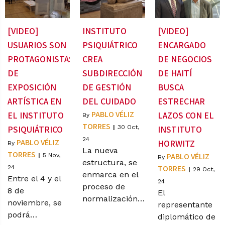
[VIDEO]
INSTITUTO
[VIDEO]
USUARIOS SON
PSIQUIÁTRICO
ENCARGADO
PROTAGONISTAS
CREA
DE NEGOCIOS
DE
SUBDIRECCIÓN
DE HAITÍ
EXPOSICIÓN
DE GESTIÓN
BUSCA
ARTÍSTICA EN
DEL CUIDADO
ESTRECHAR
PABLO VÉLIZ
EL INSTITUTO
LAZOS CON EL
By
TORRES
PSIQUIÁTRICO
|
30
Oct,
INSTITUTO
24
PABLO VÉLIZ
HORWITZ
By
La nueva
TORRES
PABLO VÉLIZ
|
5
Nov,
By
estructura, se
TORRES
24
|
29
Oct,
enmarca en el
Entre el 4 y el
24
proceso de
8 de
El
normalización…
noviembre, se
representante
podrá…
diplomático de