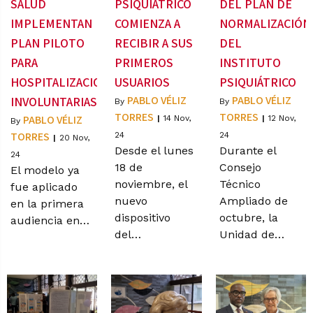
SALUD
PSIQUIÁTRICO
DEL PLAN DE
IMPLEMENTAN
COMIENZA A
NORMALIZACIÓN
PLAN PILOTO
RECIBIR A SUS
DEL
PARA
PRIMEROS
INSTITUTO
HOSPITALIZACIONES
USUARIOS
PSIQUIÁTRICO
PABLO VÉLIZ
PABLO VÉLIZ
INVOLUNTARIAS
By
By
TORRES
TORRES
PABLO VÉLIZ
|
14
Nov,
|
12
Nov,
By
TORRES
24
24
|
20
Nov,
Desde el lunes
Durante el
24
18 de
Consejo
El modelo ya
noviembre, el
Técnico
fue aplicado
nuevo
Ampliado de
en la primera
dispositivo
octubre, la
audiencia en…
del…
Unidad de…