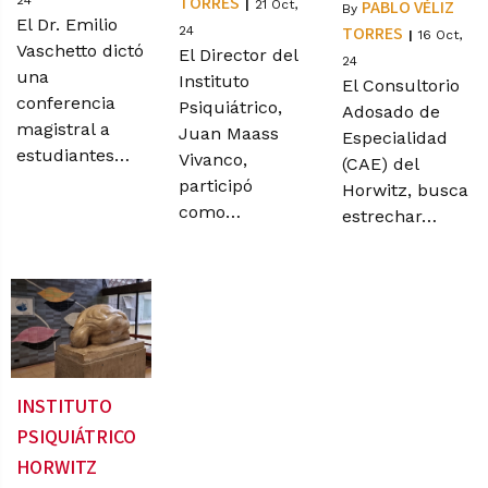
TORRES
24
PABLO VÉLIZ
|
21
Oct,
By
El Dr. Emilio
TORRES
24
|
16
Oct,
Vaschetto dictó
El Director del
24
una
Instituto
El Consultorio
conferencia
Psiquiátrico,
Adosado de
magistral a
Juan Maass
Especialidad
estudiantes…
Vivanco,
(CAE) del
participó
Horwitz, busca
como…
estrechar…
INSTITUTO
PSIQUIÁTRICO
HORWITZ