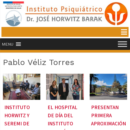
MENU
Pablo Véliz Torres
INSTITUTO
EL HOSPITAL
PRESENTAN
HORWITZ Y
DE DÍA DEL
PRIMERA
SEREMI DE
INSTITUTO
APROXIMACIÓN